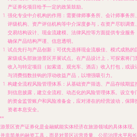
产证券化项目给予一定的政策鼓励。
强化专业中介机构的作用
：需要律师事务所、会计师事务所
评级机构、资产评估机构等中介深度参与，在资产尽职调查
交易结构设计、现金流建模、法律风控等方面提供专业服务
确保产品结构严谨、信息透明。
试点先行与产品创新
：可优先选择现金流极佳、模式成熟的
家级或头部旅游景区开展试点。在产品设计上，可探索将门
收入与特定项目（如索道、观光车、酒店）收入打包，或设
与消费指数挂钩的浮动收益产品，以增强吸引力。
构建全流程风险管理体系
：从基础资产筛选、产品存续期监
到信息披露，建立全流程、动态化的风险管理体系。设立专
的资金监管账户和风险准备金，应对潜在的经营波动，保障
资者本息安全。
**
旅游景区资产证券化是金融赋能实体经济在旅游领域的具体体现
它并非简单的融资工具，而是对景区运营质量、公司治理水平和