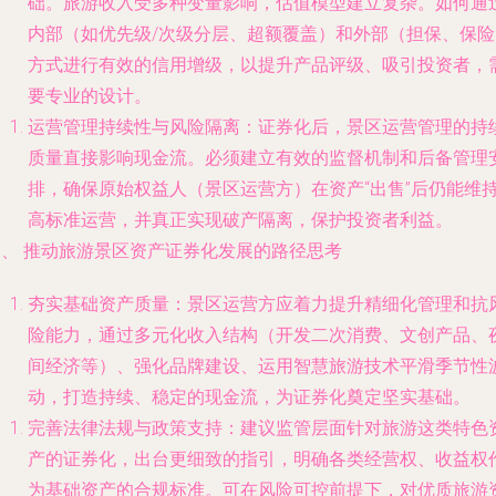
础。旅游收入受多种变量影响，估值模型建立复杂。如何通
内部（如优先级/次级分层、超额覆盖）和外部（担保、保险
方式进行有效的信用增级，以提升产品评级、吸引投资者，
要专业的设计。
运营管理持续性与风险隔离
：证券化后，景区运营管理的持
质量直接影响现金流。必须建立有效的监督机制和后备管理
排，确保原始权益人（景区运营方）在资产“出售”后仍能维
高标准运营，并真正实现破产隔离，保护投资者利益。
三、 推动旅游景区资产证券化发展的路径思考
夯实基础资产质量
：景区运营方应着力提升精细化管理和抗
险能力，通过多元化收入结构（开发二次消费、文创产品、
间经济等）、强化品牌建设、运用智慧旅游技术平滑季节性
动，打造持续、稳定的现金流，为证券化奠定坚实基础。
完善法律法规与政策支持
：建议监管层面针对旅游这类特色
产的证券化，出台更细致的指引，明确各类经营权、收益权
为基础资产的合规标准。可在风险可控前提下，对优质旅游